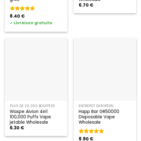
6.70
€
Rated
8.40
€
5
out of 5
✓
Livraison gratuite
PLUS DE 20 000 BOUFFÉES
ENTREPÔT EUROPÉEN
Waspe Aivion 4in1
Happ Bar GR50000
100,000 Puffs Vape
Disposable Vape
jetable Wholesale
Wholesale
6.30
€
Rated
8.90
€
5