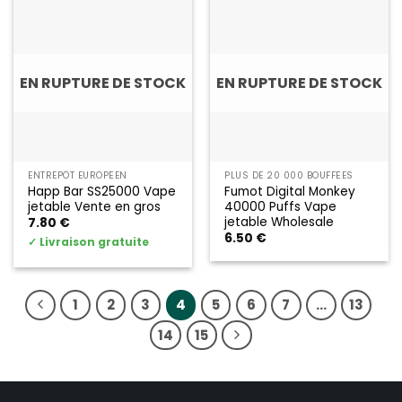
EN RUPTURE DE STOCK
EN RUPTURE DE STOCK
ENTREPÔT EUROPÉEN
PLUS DE 20 000 BOUFFÉES
Happ Bar SS25000 Vape
Fumot Digital Monkey
jetable Vente en gros
40000 Puffs Vape
jetable Wholesale
7.80
€
6.50
€
✓
Livraison gratuite
1
2
3
4
5
6
7
…
13
14
15