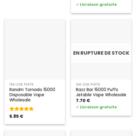
out of 5
✓
Livraison gratuite
EN RUPTURE DE STOCK
15K~20K PUFFS
15K~20K PUFFS
Randm Tornado 15000
Razz Bar 15000 Puffs
Disposable Vape
Jetable Vape Wholesale
Wholesale
7.70
€
✓
Livraison gratuite
Rated
5.85
€
5
out of 5