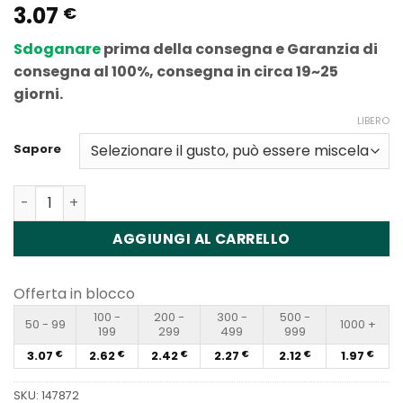
3.07
Valutato
5
€
4.8
su 5
in base
Sdoganare
prima della consegna e Garanzia di
alle
valutazioni
consegna al 100%, consegna in circa 19~25
dei clienti
giorni.
LIBERO
Sapore
Quantità Lavie Bar Mini Disposable Vape (800 Puffs) Wh
AGGIUNGI AL CARRELLO
Offerta in blocco
100 -
200 -
300 -
500 -
50 - 99
1000 +
199
299
499
999
3.07
2.62
2.42
2.27
2.12
1.97
€
€
€
€
€
€
SKU:
147872