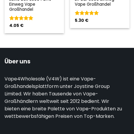
Einweg Vape
Vape Großhandel
Großhandel
Bewertet
5.30
€
mit
5
von
Bewertet
4.05
€
5
mit
5
von
5
Über uns
Vape4Wholesale (V4W) ist eine Vape-
Großhandelsplattform unter Joystine Group
Limited. Wir haben Tausende von Vape-
Großhändlern weltweit seit 2012 bedient. Wir
bieten eine breite Palette von Vape-Produkten zu
wettbewerbsfähigen Preisen von Top-Marken.