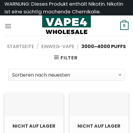
Zum
WARNUNG: Dieses Produkt enthält Nikotin. Nikotin
Inhalt
ist eine süchtig machende Chemikalie.
springen
0
STARTSEITE
/
EINWEG-VAPE
/
3000~4000 PUFFS
FILTER
NICHT AUF LAGER
NICHT AUF LAGER