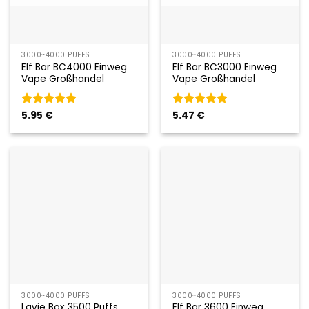
3000~4000 PUFFS
3000~4000 PUFFS
Elf Bar BC4000 Einweg
Elf Bar BC3000 Einweg
Vape Großhandel
Vape Großhandel
Bewertet
5.95
€
Bewertet
5.47
€
mit
5
von
mit
5
von
5
5
3000~4000 PUFFS
3000~4000 PUFFS
Lavie Box 3500 Puffs
Elf Bar 3600 Einweg